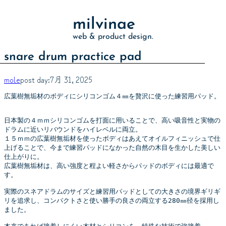
milvinae
web & product design.
snare drum practice pad
mole
post day:
7月 31, 2025
広葉樹無垢材のボディにシリコンゴム４㎜を贅沢に使った練習用パッド。
日本製の４ｍｍシリコンゴムを打面に用いることで、高い吸音性と実物の
ドラムに近いリバウンドをハイレベルに両立。
１５ｍｍの広葉樹無垢材を使ったボディはあえてオイルフィニッシュで仕
上げることで、今まで練習パッドになかった自然の木目を生かした美しい
仕上がりに。
広葉樹無垢材は、高い強度と程よい軽さからパッドのボディには最適で
す。
実際のスネアドラムのサイズと練習用パッドとしての大きさの境界ギリギ
リを追求し、コンパクトさと使い勝手の良さの両立する280㎜径を採用し
ました。