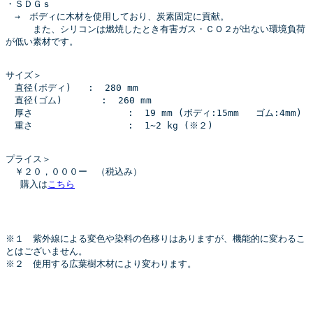
・ＳＤＧｓ
　→　ボディに木材を使用しており、炭素固定に貢献。
　　　また、シリコンは燃焼したとき有害ガス・ＣＯ２が出ない環境負荷
が低い素材です。
サイズ＞
　直径(ボディ)   :  280 mm
　直径(ゴム)       :  260 mm
　厚さ                 :  19 mm (ボディ:15mm   ゴム:4mm)
　重さ                 :  1~2 kg (※２)
プライス＞
　￥２０，０００ー　（税込み）
 　購入は
こちら
※１　紫外線による変色や染料の色移りはありますが、機能的に変わるこ
とはございません。
※２　使用する広葉樹木材により変わります。