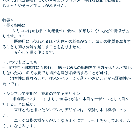
本来であれば接着しにくい木材とシリコンを、特殊な技術で強接着。
ちょっとやそっとでははがれません。
特徴＞
・長く相棒に
　→　シリコンは耐候性・耐老化性に優れ、変形しにくいなどの特徴があ
ります。※１
　　　医療用にも使われるほど人体への影響がなく、ほかの物質を腐食す
ることも加水分解を起こすこともありません。
　　　安心して長く使えます。
・いつでもどこでも
→　耐熱性・耐寒性にも優れ、-60～150℃の範囲内で弾力がほとんど変化
しないため、冬でも夏でも場所を選ばず練習することが可能。
　　消音性に優れること、従来のパッドより薄く小さいことから運搬性が
高いです。
・シンプルで実用的、愛着の持てるデザイン
　→　半透明のシリコンにより、無垢材がもつ木目をデザインとして目立
たせることに成功。
　　　直線と丸を用いたシンプルなデザインは、複雑な木目模様にマッ
チ。
　　　エッジは指の掛かりがよくなるようにフィレットをかけており、よ
く手になじみます。