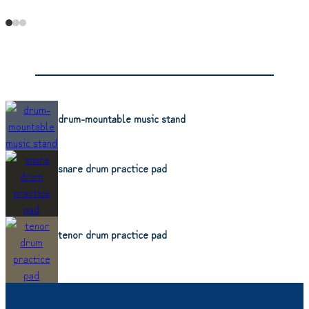
drum-mountable music stand
snare drum practice pad
tenor drum practice pad